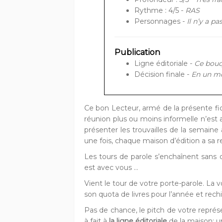
Rythme : 4/5 -
RAS
Personnages -
Il n’y a p
Publication
Ligne éditoriale -
Ce bouq
Décision finale -
En un mo
Ce bon Lecteur, armé de la présente fic
réunion plus ou moins informelle n’est a
présenter les trouvailles de la semaine 
une fois, chaque maison d’édition a sa r
Les tours de parole s’enchaînent sans
est avec vous …
Vient le tour de votre porte-parole. La v
son quota de livres pour l’année et rech
Pas de chance, le pitch de votre représe
à fait à
la ligne éditoriale
de la maison: un