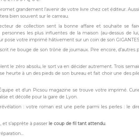
met grandement l’avenir de votre livre chez cet éditeur. Aussi bril
tera bien souvent sur le carreau.
cteur de collection sent la bonne affaire et souhaite se fair
rsonnes les plus influentes de la maison (au-dessus de lui, c’e
cteur pose votre imprimé hâtivement sur un coin de son GIGANT
rit ne bouge de son trône de journaux. Pire encore, d’autres pap
ent le zéro absolu, le sort va en décider autrement. Trois semai
 se heurte à un des pieds de son bureau et fait choir une des pi
 L’Équipe et d’un Picsou magazine se trouve votre imprimé. Cur
alise et décolle pour la gare de Lyon.
a révélation : votre roman est une perle parmi les perles : le 
, et s’apprête à passer
le coup de fil tant attendu
.
éparation...