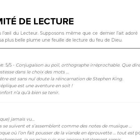
MITÉ DE LECTURE
s l’œil du Lecteur. Supposons même que ce dernier l’ait adoré
sa plus belle plume une feuille de lecture du feu de Dieu.
: 5/5 -
Conjugaison au poil, orthographe irréprochable. Que dir
ustesse dans le choix des mots ...
 être est sans nul doute la réincarnation de Stephen King.
éplique est une aventure en soit !
fort n’a qu’à bien se tenir.
que) jamais vu...
s se suivent et s’assemblent comme des notes de musique ...
que où l’on fait pousser de la viande en éprouvette ... tout est
po
anchement, je ne m’en suis pas encore totalement remis...