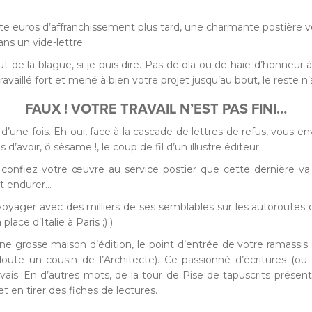
te euros d’affranchissement plus tard, une charmante postière vo
ns un vide-lettre.
ut de la blague, si je puis dire. Pas de ola ou de haie d’honneur 
ravaillé fort et mené à bien votre projet jusqu’au bout, le reste n
FAUX ! VOTRE TRAVAIL N’EST PAS FINI…
 d’une fois. Eh oui, face à la cascade de lettres de refus, vous e
’avoir, ô sésame !, le coup de fil d’un illustre éditeur.
us confiez votre œuvre au service postier que cette dernière va
nt endurer…
yager avec des milliers de ses semblables sur les autoroutes 
ace d’Italie à Paris ;) ).
e grosse maison d’édition, le point d’entrée de votre ramassis 
oute un cousin de l’Architecte). Ce passionné d’écritures (ou 
vais. En d’autres mots, de la tour de Pise de tapuscrits présents
 en tirer des fiches de lectures.