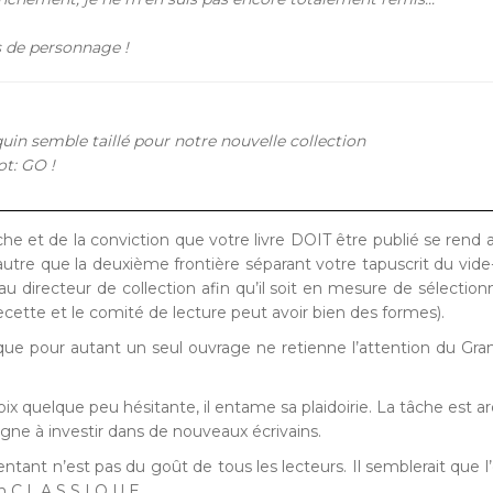
as de personnage !
uin semble taillé pour notre nouvelle collection
t: GO !
he et de la conviction que votre livre DOIT être publié se rend
utre que la deuxième frontière séparant votre tapuscrit du vide-
au directeur de collection afin qu’il soit en mesure de sélectionn
ecette et le comité de lecture peut avoir bien des formes).
 que pour autant un seul ouvrage ne retienne l’attention du Gr
oix quelque peu hésitante, il entame sa plaidoirie. La tâche est ar
igne à investir dans de nouveaux écrivains.
ntant n’est pas du goût de tous les lecteurs. Il semblerait que l’e
 C L A S S I Q U E.