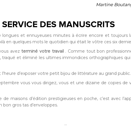
Martine Boutang,
 SERVICE DES MANUSCRITS
 de longues et ennuyeuses minutes à écrire encore et toujour
oilà en quelques mots le quotidien qui était le vôtre ces six derni
 vous avez
terminé votre travail
. Comme tout bon professionne
se, traqué et éliminé les ultimes immondices orthographiques qui 
st l’heure d’exposer votre petit bijou de littérature au grand public.
eptembre vous vous dirigez, vous et une dizaine de copies de vo
e de maisons d’édition prestigieuses en poche, c’est avec l’a
n bon gros tas d’enveloppes.
…