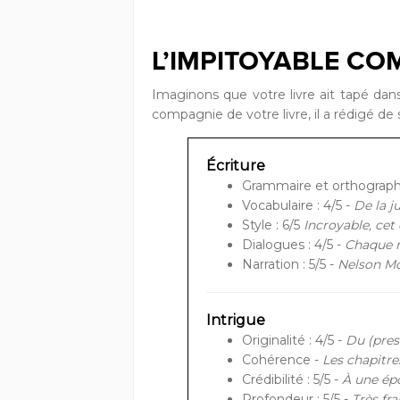
L’IMPITOYABLE CO
Imaginons que votre livre ait tapé dan
compagnie de votre livre, il a rédigé de 
Écriture
Grammaire et orthographe
Vocabulaire : 4/5 -
De la j
Style : 6/5
Incroyable, cet
Dialogues : 4/5 -
Chaque r
Narration : 5/5 -
Nelson Mon
Intrigue
Originalité : 4/5 -
Du (pres
Cohérence -
Les chapitre
Crédibilité : 5/5 -
À une épo
Profondeur : 5/5 -
Très fr