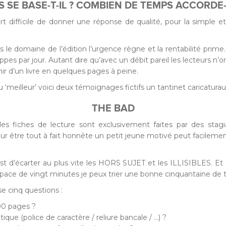
 SE BASE-T-IL ? COMBIEN DE TEMPS ACCORDE
ort difficile de donner une réponse de qualité, pour la simple
ans le domaine de l’édition l’urgence règne et la rentabilité prim
pes par jour. Autant dire qu’avec un débit pareil les lecteurs n’on
nir d’un livre en quelques pages à peine.
meilleur’ voici deux témoignages fictifs un tantinet caricaturau
THE BAD
es fiches de lecture sont exclusivement faites par des stagia
our être tout à fait honnête un petit jeune motivé peut facilemen
est d’écarter au plus vite les HORS SUJET et les ILLISIBLES. E
espace de vingt minutes je peux trier une bonne cinquantaine de t
e cinq questions :
300 pages ?
ique (police de caractère / reliure bancale / …) ?