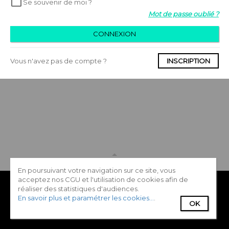
Se souvenir de moi ?
Mot de passe oublié ?
CONNEXION
Vous n'avez pas de compte ?
INSCRIPTION
HAUT DE LA PAGE
En poursuivant votre navigation sur ce site, vous
acceptez nos CGU et l'utilisation de cookies afin de
Annuaire des éditeurs
Blog
Contactez-nous
réaliser des statistiques d'audiences.
En savoir plus et paramétrer les cookies...
.
OK
Mentions légales