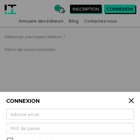
0
INSCRIPTION
CONNEXION
Annuaire des éditeurs
Blog
Contactez-nous
Référencer une maison d'édition
/
Merci de vous connecter
CONNEXION