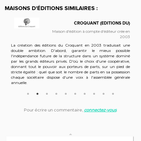
MAISONS D'ÉDITIONS SIMILAIRES :
CROQUANT (EDITIONS DU)
Maison d'édition à compte d'éditeur crée en
2003
La création des éditions du Croquant en 2003 traduisait une
double ambition. D'abord, garantir le mieux possible
l'indépendance future de la structure dans un système dominé
par les grands éditeurs privés. D'où le choix d'une coopérative,
donnant tout le pouvoir aux porteurs de parts, sur un pied de
stricte égalité : quel que soit le nombre de parts en sa possession
chaque sociétaire dispose d'une voix à l'assemblée générale
annuelle.
Privilégier ensuite la qualité des publications. Dans un premier
temps appui a donc été pris sur les sociologues regroupés autour
de l’association Raisons d'agir, fondée par Pierre Bourdieu et
devenue depuis Savoir/Agir pour bien marquer la
Pour écrire un commentaire,
connectez-vous
.
complémentarité entre savoirs scientifiques et action politique.
Avec cependant une double ligne rouge : la volonté de
transgresser, au moins en partie, les frontières rigides entre
l’univers scientifique et l’action politique va de pair avec le souci de
rester fidèle tant aux exigences de l’autonomie du champ
HAUT DE LA PAGE
scientifique qu’à celles de la pertinence et de l’efficacité politiques.