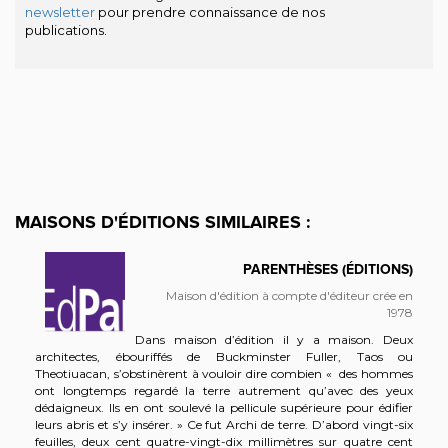
newsletter
pour prendre connaissance de nos
publications.
MAISONS D'ÉDITIONS SIMILAIRES :
PARENTHÈSES (ÉDITIONS)
Maison d'édition à compte d'éditeur crée en
1978
Dans maison d’édition il y a maison. Deux
architectes, ébouriffés de Buckminster Fuller, Taos ou
Theotiuacan, s’obstinèrent à vouloir dire combien « des hommes
ont longtemps regardé la terre autrement qu’avec des yeux
dédaigneux. Ils en ont soulevé la pellicule supérieure pour édifier
leurs abris et s’y insérer. » Ce fut Archi de terre. D’abord vingt-six
feuilles, deux cent quatre-vingt-dix millimètres sur quatre cent