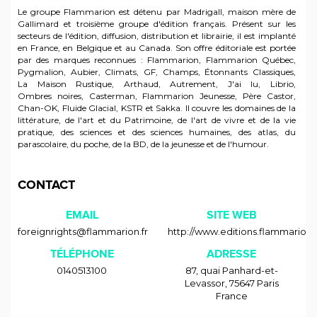
Le groupe Flammarion est détenu par Madrigall, maison mère de
Gallimard et troisième groupe d'édition français. Présent sur les
secteurs de l'édition, diffusion, distribution et librairie, il est implanté
en France, en Belgique et au Canada. Son offre éditoriale est portée
par des marques reconnues : Flammarion, Flammarion Québec,
Pygmalion, Aubier, Climats, GF, Champs, Étonnants Classiques,
La Maison Rustique, Arthaud, Autrement, J'ai lu, Librio,
Ombres noires, Casterman, Flammarion Jeunesse, Père Castor,
Chan-OK, Fluide Glacial, KSTR et Sakka. Il couvre les domaines de la
littérature, de l'art et du Patrimoine, de l'art de vivre et de la vie
pratique, des sciences et des sciences humaines, des atlas, du
parascolaire, du poche, de la BD, de la jeunesse et de l'humour.
CONTACT
EMAIL
SITE WEB
foreignrights@flammarion.fr
http://www.editions.flammarion
TÉLÉPHONE
ADRESSE
0140513100
87, quai Panhard-et-
Levassor
,
75647
Paris
France