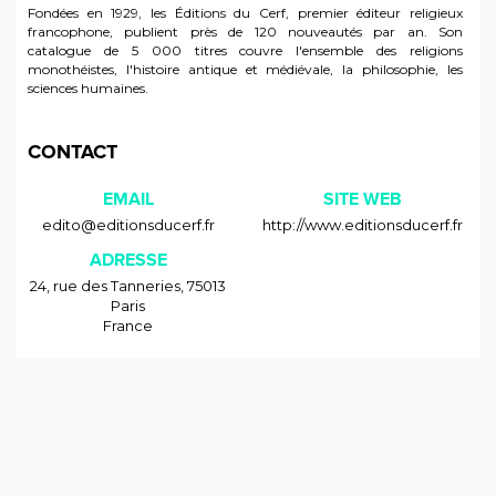
Fondées en 1929, les Éditions du Cerf, premier éditeur religieux
francophone, publient près de 120 nouveautés par an. Son
catalogue de 5 000 titres couvre l'ensemble des religions
monothéistes, l'histoire antique et médiévale, la philosophie, les
sciences humaines.
CONTACT
EMAIL
SITE WEB
edito@editionsducerf.fr
http://www.editionsducerf.fr
ADRESSE
24, rue des Tanneries
,
75013
Paris
France