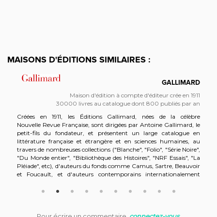
MAISONS D'ÉDITIONS SIMILAIRES :
GALLIMARD
Maison d'édition à compte d'éditeur crée en 1911
30000 livres au catalogue dont 800 publiés par an
Créées en 1911, les Éditions Gallimard, nées de la célèbre
Nouvelle Revue Française, sont dirigées par Antoine Gallimard, le
petit-fils du fondateur, et présentent un large catalogue en
littérature française et étrangère et en sciences humaines, au
travers de nombreuses collections ("Blanche", "Folio", "Série Noire",
"Du Monde entier", "Bibliothèque des Histoires", "NRF Essais", "La
Pléiade", etc), d'auteurs du fonds comme Camus, Sartre, Beauvoir
et Foucault, et d'auteurs contemporains internationalement
connus comme le Prix Nobel de Littérature J.M.G. Le Clézio mais
également Philip Roth, Muriel Barbery et bien d'autres. Le groupe
Gallimard réunit plusieurs filiales et marques d'édition : Denoël,
Mercure de France, Gallimard Jeunesse, Verticales, Alternatives,
Gallimard Loisirs, La Table Ronde, P.O.L, Joëlle Losfeld,
Pour écrire un commentaire,
connectez-vous
.