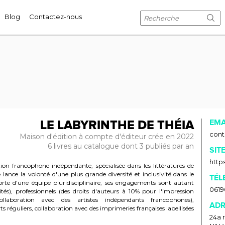
Blog
Contactez-nous
LE LABYRINTHE DE THÉIA
EMA
cont
Maison d'édition à compte d'éditeur crée en 2022
6 livres au catalogue dont 3 publiés par an
SIT
https
on francophone indépendante, spécialisée dans les littératures de
e lance la volonté d'une plus grande diversité et inclusivité dans le
TÉL
Forte d'une équipe pluridisciplinaire, ses engagements sont autant
0619
ités), professionnels (des droits d'auteurs à 10% pour l'impression
aboration avec des artistes indépendants francophones),
ADR
 réguliers, collaboration avec des imprimeries françaises labellisées
24a 