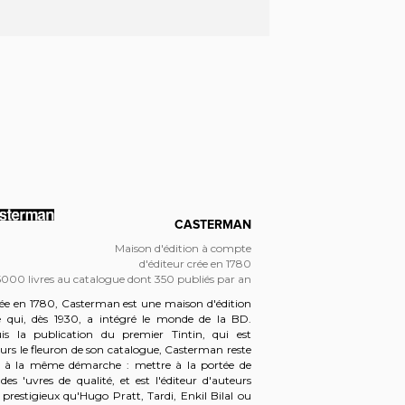
CASTERMAN
Maison d'édition à compte
d'éditeur crée en 1780
5000 livres au catalogue dont 350 publiés par an
4000 livres au cat
ée en 1780, Casterman est une maison d'édition
Les premiers livres Ga
e qui, dès 1930, a intégré le monde de la BD.
en 1972 ; c'est le dé
is la publication du premier Tintin, qui est
avec les plus grands 
urs le fleuron de son catalogue, Casterman reste
premiers poches sont 
le à la même démarche : mettre à la portée de
séries documentaires 
des 'uvres de qualité, et est l'éditeur d'auteurs
dans les années 1980,
 prestigieux qu'Hugo Pratt, Tardi, Enkil Bilal ou
En 40 ans, Gallimar