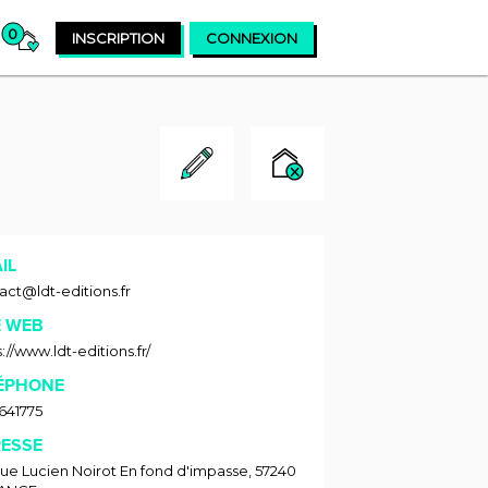
0
INSCRIPTION
CONNEXION
IL
act@ldt-editions.fr
E WEB
://www.ldt-editions.fr/
ÉPHONE
641775
ESSE
rue Lucien Noirot En fond d'impasse
,
57240