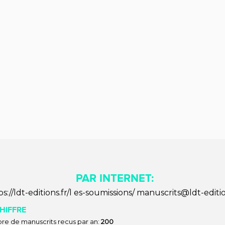
PAR INTERNET:
ps://ldt-editions.fr/l es-soumissions/ manuscrits@ldt-editio
HIFFRE
e de manuscrits recus par an:
200