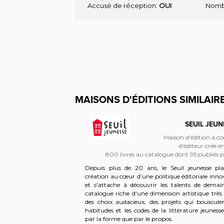
Accusé de réception:
OUI
Nombr
MAISONS D'ÉDITIONS SIMILAIRE
SMIN (EDITIONS DU)
SEUIL JEUN
son d'édition à compte
Maison d'édition à c
d'éditeur crée en 1997
d'éditeur crée e
s au catalogue dont 20
800 livres au catalogue dont 95 publiés 
publiés par an
Depuis plus de 20 ans, le Seuil jeunesse pla
les Éditions du Jasmin
création au cœur d’une politique éditoriale inn
ure jeunesse en mettant
et s'attache à découvrir les talents de demai
 différentes cultures,
catalogue riche d'une dimension artistique très 
contes et de livres
des choix audacieux, des projets qui bousculen
sent aux enfants de tout
habitudes et les codes de la littérature jeuness
à l'adolescence. Les
par la forme que par le propos.