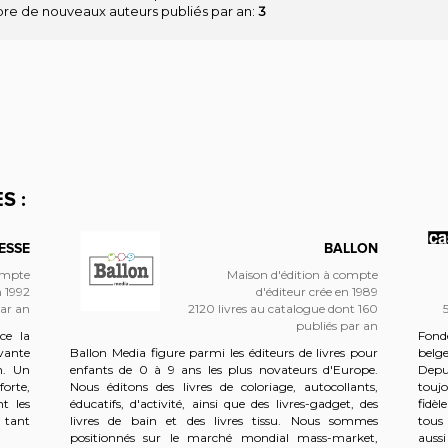
e de nouveaux auteurs publiés par an:
3
S :
ESSE
BALLON
ompte
Maison d'édition à compte
n 1992
d'éditeur crée en 1989
par an
2120 livres au catalogue dont 160
publiés par an
ce la
Fond
ovante
Ballon Media figure parmi les éditeurs de livres pour
belg
n. Un
enfants de 0 à 9 ans les plus novateurs d'Europe.
Depu
forte,
Nous éditons des livres de coloriage, autocollants,
toujo
t les
éducatifs, d'activité, ainsi que des livres-gadget, des
fidè
e tant
livres de bain et des livres tissu. Nous sommes
tous 
positionnés sur le marché mondial mass-market,
aussi