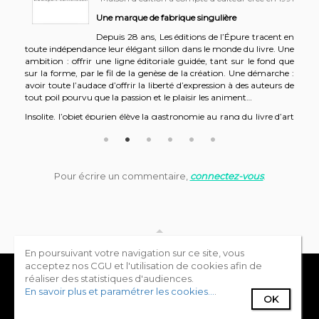
Une marque de fabrique singulière
Depuis 28 ans, Les éditions de l’Épure tracent en
toute indépendance leur élégant sillon dans le monde du livre. Une
ambition : offrir une ligne éditoriale guidée, tant sur le fond que
sur la forme, par le fil de la genèse de la création. Une démarche :
avoir toute l’audace d’offrir la liberté d’expression à des auteurs de
tout poil pourvu que la passion et le plaisir les animent…
Insolite, l’objet épurien élève la gastronomie au rang du livre d’art
et donne la part belle au texte, au graphisme et aux papiers de
création. Si l’Épure est indiscutablement reconnue comme
maison d’édition culinaire, il faut entendre alors la branche à
contre-courant, décalée, à la limite de l’iconoclaste.
Pour écrire un commentaire,
connectez-vous
.
Meilleur éditeur au Gourmand World Cookbook Awards, 2008
Grand prix éditeur de l’Académie Nationale de Cuisine, 2011
Plusieurs de nos ouvrages ont été récompensés : Prix de
l’Académie Nationale de Cuisine, Prix Brazier, Prix de la Nuit du
livre.
HAUT DE LA PAGE
Une philosophie, une éthique
En poursuivant votre navigation sur ce site, vous
acceptez nos CGU et l'utilisation de cookies afin de
Annuaire des éditeurs
Blog
Contactez-nous
Depuis notre création, nous respectons une cohérence dans la
réaliser des statistiques d'audiences.
conception, le contenu et la fabrication de nos livres. Nous
En savoir plus et paramétrer les cookies...
.
publions chaque année quelques ouvrages rares à nos yeux,
OK
Mentions légales
inédits ou de réimpression, de véritables coups de cœur, conçus