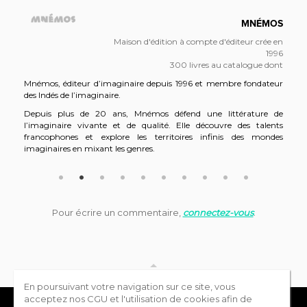
MNÉMOS
Maison d'édition à compte d'éditeur crée en
1996
300 livres au catalogue dont
Mnémos, éditeur d’imaginaire depuis 1996 et membre fondateur
des Indés de l’imaginaire.
Depuis plus de 20 ans, Mnémos défend une littérature de
l’imaginaire vivante et de qualité. Elle découvre des talents
francophones et explore les territoires infinis des mondes
imaginaires en mixant les genres.
Avec plus de 300 titres au catalogue, Mnémos anime plusieurs
collections : le roman grand format, les intégrales de science-
fiction et de fantasy en édition prestige, des beaux livres illustrés «
Ourobores », le poche « Hélios », le label jeunesse créé en 2016 «
Pour écrire un commentaire,
connectez-vous
.
Naos ».
HAUT DE LA PAGE
En poursuivant votre navigation sur ce site, vous
acceptez nos CGU et l'utilisation de cookies afin de
Annuaire des éditeurs
Blog
Contactez-nous