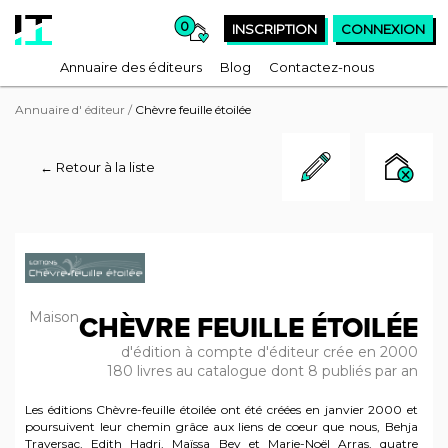
0
INSCRIPTION
CONNEXION
Annuaire des éditeurs
Blog
Contactez-nous
Annuaire d' éditeur
/
Chèvre feuille étoilée
← Retour à la liste
Maison
CHÈVRE FEUILLE ÉTOILÉE
d'édition à compte d'éditeur crée en 2000
180 livres au catalogue dont 8 publiés par an
Les éditions Chèvre-feuille étoilée ont été créées en janvier 2000 et
poursuivent leur chemin grâce aux liens de coeur que nous, Behja
Traversac, Edith Hadri, Maïssa Bey et Marie-Noël Arras, quatre