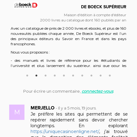
DE BOECK SUPÉRIEUR
Maison d'édition à compte d'éditeur
2000 livres au catalogue dont 160 publiés par an
Avec un catalogue de près de 2 000 livres et ebooks, et plus de 160
nouveautés publiées chaque année, De Boeck Supérieur est l’un
des principaux éditeurs du Savoir en France et dans les pays
francophones.
Nous vous proposons :
- des manuels et livres de référence pour les #étudiants de
l’université et plus largement du supérieur, ainsi que pour les
#chercheurs
- des livres pour les #professionnels (psychologues, métiers de la
rééducation, managers, RH, enseignants…)
- des titres à destination du plus grand nombre, que vous soyez
Pour écrire un commentaire,
connectez-vous
.
curieux ou passionnés : #vulgarisation scientifique, #parenting,
#beaux livres…
MERJELLO
-
Il y a 5 mois, 19 jours.
M
Je préfère les sites qui permettent de se
repérer rapidement sans devoir chercher
longtemps. En explorant
https://uniquecasinoenligne.net/
, j’ai trouvé