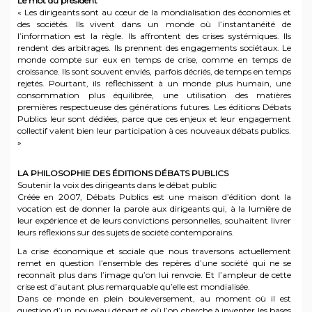
Le mot du président
« Les dirigeants sont au cœur de la mondialisation des économies et
des sociétés. Ils vivent dans un monde où l’instantanéité de
l’information est la règle. Ils affrontent des crises systémiques. Ils
rendent des arbitrages. Ils prennent des engagements sociétaux. Le
monde compte sur eux en temps de crise, comme en temps de
croissance. Ils sont souvent enviés, parfois décriés, de temps en temps
rejetés. Pourtant, ils réfléchissent à un monde plus humain, une
consommation plus équilibrée, une utilisation des matières
premières respectueuse des générations futures. Les éditions Débats
Publics leur sont dédiées, parce que ces enjeux et leur engagement
collectif valent bien leur participation à ces nouveaux débats publics.
»
LA PHILOSOPHIE DES ÉDITIONS DÉBATS PUBLICS
Soutenir la voix des dirigeants dans le débat public
Créée en 2007, Débats Publics est une maison d’édition dont la
vocation est de donner la parole aux dirigeants qui, à la lumière de
leur expérience et de leurs convictions personnelles, souhaitent livrer
leurs réflexions sur des sujets de société contemporains.
La crise économique et sociale que nous traversons actuellement
remet en question l’ensemble des repères d’une société qui ne se
reconnaît plus dans l’image qu’on lui renvoie. Et l’ampleur de cette
crise est d’autant plus remarquable qu’elle est mondialisée.
Dans ce monde en plein bouleversement, au moment où il est
question d’un nouveau départ et où l’on cherche à inventer les bases