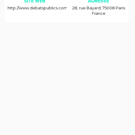
SITE WEB
ADRESSE
http://www.debatspublics.com/
28, rue Bayard
,
75008
Paris
France